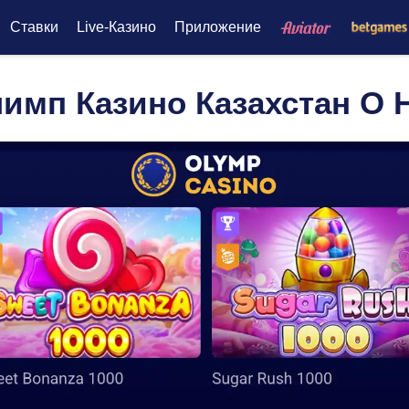
Ставки
Live-Казино
Приложение
имп Казино Казахстан О 