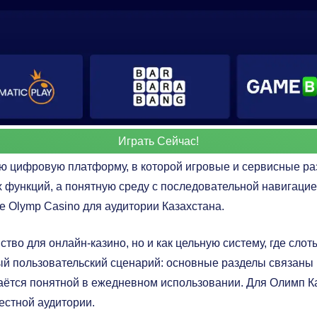
Играть Сейчас!
ю цифровую платформу, в которой игровые и сервисные раз
 функций, а понятную среду с последовательной навигацией
 Olymp Casino для аудитории Казахстана.
тво для онлайн-казино, но и как цельную систему, где слот
ный пользовательский сценарий: основные разделы связан
ётся понятной в ежедневном использовании. Для Олимп Ка
естной аудитории.