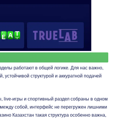
делы работают в общей логике. Для нас важно,
, устойчивой структурой и аккуратной подачей
ы, live-игры и спортивный раздел собраны в одном
ы между собой, интерфейс не перегружен лишними
зино Казахстан такая структура особенно важна,